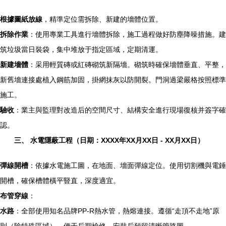
根據圖紙放線
，精準定位需拆除、新建的墻體位置。
拆除作業
：使用專業工具進行墻體拆除，施工過程做好防塵降噪措施。建
筑垃圾當日裝袋，集中堆放于指定區域，定期清運。
新建墻體
：采用輕質磚或紅磚砌筑新隔墻。砌筑時確保墻體垂直、平整，
新舊墻連接處植入鋼筋加固，掛網抹灰以防開裂。門洞過梁嚴格按照標準
施工。
驗收
：業主與監理對改造后的空間尺寸、結構安全進行現場復核并簽字確
認。
三、 水電隱蔽工程（日期：XXXX年XX月XX日 - XX月XX日）
彈線開槽
：依據水電施工圖，在地面、墻面彈線定位。使用切割機與電錘
開槽，確保槽體橫平豎直，深度適宜。
布管穿線
：
水路
：全部使用知名品牌PP-R熱水管，熱熔連接。遵循“走頂不走地”原