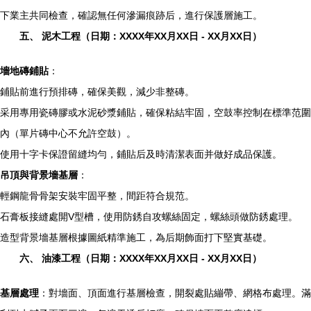
下業主共同檢查，確認無任何滲漏痕跡后，進行保護層施工。
五、 泥木工程（日期：XXXX年XX月XX日 - XX月XX日）
墻地磚鋪貼
：
鋪貼前進行預排磚，確保美觀，減少非整磚。
采用專用瓷磚膠或水泥砂漿鋪貼，確保粘結牢固，空鼓率控制在標準范圍
內（單片磚中心不允許空鼓）。
使用十字卡保證留縫均勻，鋪貼后及時清潔表面并做好成品保護。
吊頂與背景墻基層
：
輕鋼龍骨骨架安裝牢固平整，間距符合規范。
石膏板接縫處開V型槽，使用防銹自攻螺絲固定，螺絲頭做防銹處理。
造型背景墻基層根據圖紙精準施工，為后期飾面打下堅實基礎。
六、 油漆工程（日期：XXXX年XX月XX日 - XX月XX日）
基層處理
：對墻面、頂面進行基層檢查，開裂處貼繃帶、網格布處理。滿