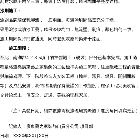
刮耐水膩子兩至三遍，每遍干透后打磨，確保墻面平整度達標。
涂刷施工
：
涂刷品牌環保乳膠漆，一底兩面。每遍涂刷間隔需充分干燥。
采用滾涂或噴涂工藝，確保漆膜均勻，無流墜、刷痕，顏色均勻一致。
施工期間保持門窗通風，同時避免灰塵污染未干漆面。
施工階段
：
至此，南湖郡4-2-3-5項目的主體施工（硬裝）部分已基本完成。施工過
程嚴格遵循廣東藝之家裝飾的工藝標準與施工流程，注重隱蔽工程的質量
與細節處理。下一階段將進入安裝工程（櫥柜、潔具、燈具、開關面板
等）及成品安裝，我們將繼續保持嚴謹的工作態度，確保工程完美收官，
交付給業主一個安全、舒適、美觀的理想家居。
（注：具體日期、細節數據需根據現場實際施工進度每日填寫更新）
記錄人：廣東藝之家裝飾自貢分公司 項目部
日期：XXXX年XX月XX日