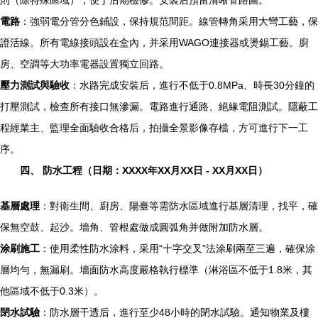
則（除特殊區域），便于后期檢修。安裝后預留清晰管路圖。
電路
：強弱電分管分色鋪設，保持規范間距。線管轉角采用大彎工藝，保
證活線。所有電線接頭設在盒內，并采用WAGO連接器或燙錫工藝。廚
房、空調等大功率電器設置獨立回路。
壓力測試與驗收
：水路完成安裝后，進行不低于0.8MPa、時長30分鐘的
打壓測試，檢查所有接口無滲漏。電路進行通路、絕緣電阻測試。隱蔽工
程經業主、監理全面驗收合格后，拍攝全景影像存檔，方可進行下一工
序。
四、 防水工程（日期：XXXX年XX月XX日 - XX月XX日）
基層處理
：對衛生間、廚房、陽臺等需防水區域進行基層清理，找平，確
保無空鼓、起沙。墻角、管根處做成圓弧角并做附加防水層。
涂刷施工
：使用柔性防水涂料，采用“十字交叉”法涂刷兩至三遍，確保涂
層均勻，無漏刷。墻面防水高度嚴格執行標準（淋浴區不低于1.8米，其
他區域不低于0.3米）。
閉水試驗
：防水層干透后，進行至少48小時的閉水試驗。通知物業及樓