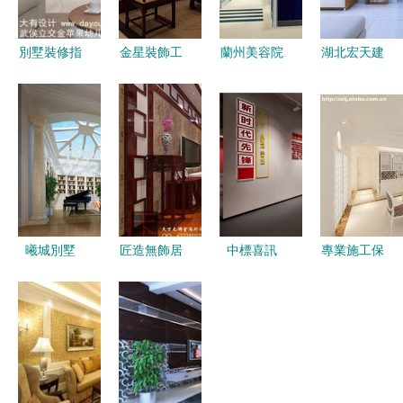
別墅裝修指
金星裝飾工
蘭州美容院
湖北宏天建
南 參考星
程施工規范
室內外裝修
筑裝飾 專
獅路900號
與執行保障
設計公司
業打造室內
施工案例，
打造舒適與
外裝飾裝修
打造奢華家
美觀并重的
精品工程
居空間
甲級施工體
驗
曦城別墅
匠造無飾居
中標喜訊
專業施工保
融合經典與
所 邯鄲室
長城裝飾集
障，打造卓
創新的室內
內外設計的
團2021年5
越空間——
外裝修設計
材質之道與
月第三周室
中山市廉藝
指南
空間敘事
內外裝飾工
裝飾工程室
程設計項目
內外裝飾設