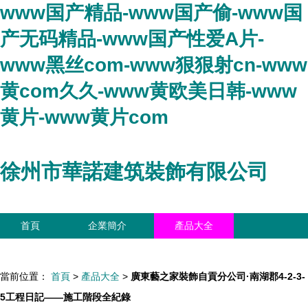
www国产精品-www国产偷-www国
产无码精品-www国产性爱A片-
www黑丝com-www狠狠射cn-www
黄com久久-www黄欧美日韩-www
黄片-www黄片com
徐州市華諾建筑裝飾有限公司
首頁
企業簡介
產品大全
聯系我們
企業信息
訪客留言
當前位置：
首頁
>
產品大全
>
廣東藝之家裝飾自貢分公司·南湖郡4-2-3-
5工程日記——施工階段全紀錄