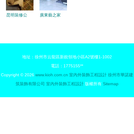
成功中標
計服務解析
昆明裝修公
廣東藝之家
司全攻略
裝飾自貢分
從室內外裝
公司·南湖
飾設計到云
郡4-2-3-5
南燈具安裝
工程日記
地址：徐州市云龍區新銳領地小區A2號樓1-1002
施工一站式
——施工階
電話：1775155**
服務指南
段全紀錄
Copyright © 2026
www.kioh.com.cn
室內外裝飾工程設計
徐州市華諾建
筑裝飾有限公司
室內外裝飾工程設計
版權所有
Sitemap