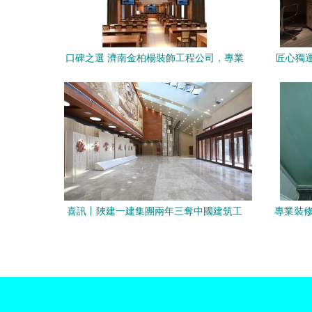
口碑之選 濟南金柏楊裝飾工程公司，專業
匠心獨
打造綠色環保辦公與商業空間
裝作
喜訊丨陜建一建集團兩年三奪中國建筑工
專業裝修
程裝飾獎 彰顯卓越施工實力