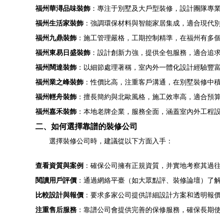
福州華潯品味裝飾
：專注于別墅及大戶型裝修，設計團隊專
福州生活家裝飾
：強調環保材料與智能家居集成，適合現代
福州九鼎裝飾
：施工管理嚴格，工期控制精準，在福州有多
福州東易日盛裝飾
：設計創新力強，提供全包服務，適合追
福州闊達裝飾
：以細節處理著稱，室內外一體化設計經驗豐
福州業之峰裝飾
：性價比高，注重客戶溝通，在別墅裝修中
福州輕舟裝飾
：擅長簡約與北歐風格，施工效率高，適合預
福州嘉禾裝飾
：本地老牌企業，服務全面，涵蓋室內外工程
二、如何選擇靠譜的裝修公司
選擇裝修公司時，建議從以下方面入手：
查看資質與案例
：確保公司擁有正規資質，并實地考察其過
閱讀用戶評價
：通過網絡平臺（如大眾點評、裝修論壇）了
比較設計與報價
：要求多家公司提供詳細設計方案和透明報
注重售后服務
：靠譜公司會提供完善的保修服務，確保長期