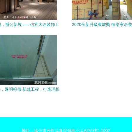
運，辦公新境——信宜大匠裝飾工
2020全新升級東坡獎 恒彩家居
品百幅鑒賞之辦公室與水吧設計
品與室內外工程設計賞
，透明報價 新誠工程，打造理想
空間
地址：徐州市云龍區新銳領地小區A2號樓1-1002