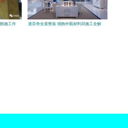
裝飾施工作
達芬奇全屋整裝 墻飾外觀材料與施工全解
析
析