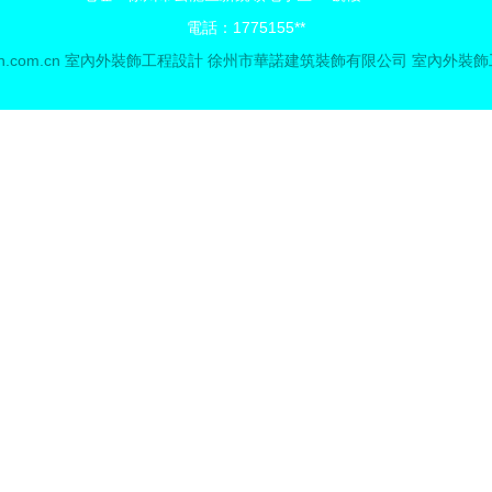
電話：1775155**
h.com.cn
室內外裝飾工程設計
徐州市華諾建筑裝飾有限公司
室內外裝飾